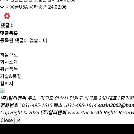
다음글
U5A 용하중변
24.02.06
댓글
0
댓글목록
등록된 댓글이 없습니다.
처음으로
회사소개
취급품목
기술&품질
협력사
철도 차량 부품, 고속철도용 부품, 댐퍼, 안전밸브, 압력스위치, 차압
(주)알티엔씨
주소 : 경기도 안산시 단원구 성곡로 208
대표
: 황인희
전화번호
: 031-495-1615
팩스
: 031-495-1614
sosin2002@han
Copyright © 2023
(주)알티엔씨
www.rtnc.kr All Rights Reserv
Close | ✕