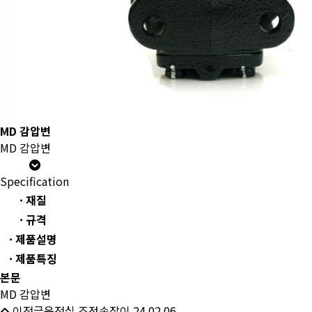
MD 감압변
MD 감압변
Specification
· 재질
· 규격
· 제품설명
· 제품특징
본문
MD 감압변
이전글
운전실 조정손잡이
24.02.06