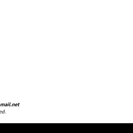
변, 억압변, 감압변, 용하중변 등
mail.net
ed.