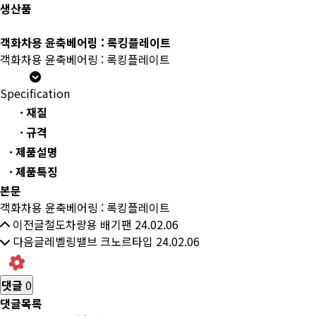
생산품
객화차용 윤축베어링 : 록킹플레이트
객화차용 윤축베어링 : 록킹플레이트
Specification
· 재질
· 규격
· 제품설명
· 제품특징
본문
객화차용 윤축베어링 : 록킹플레이트
이전글
철도차량용 배기팬
24.02.06
다음글
레벨링밸브 크노르타입
24.02.06
댓글
0
댓글목록