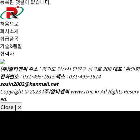
등록된 댓글이 없습니다.
처음으로
회사소개
취급품목
기술&품질
협력사
철도 차량 부품, 고속철도용 부품, 댐퍼, 안전밸브, 압력스위치, 차압
(주)알티엔씨
주소 : 경기도 안산시 단원구 성곡로 208
대표
: 황인희
변, 억압변, 감압변, 용하중변 등
전화번호
: 031-495-1615
팩스
: 031-495-1614
sosin2002@hanmail.net
Copyright © 2023
(주)알티엔씨
www.rtnc.kr All Rights Reserv
ed.
Close | ✕