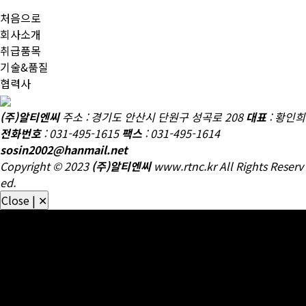
처음으로
회사소개
취급품목
기술&품질
협력사
철도 차량 부품, 고속철도용 부품, 댐퍼, 안전밸브, 압력스위치, 차압
(주)알티엔씨
주소 : 경기도 안산시 단원구 성곡로 208
대표
: 황인희
변, 억압변, 감압변, 용하중변 등
전화번호
: 031-495-1615
팩스
: 031-495-1614
sosin2002@hanmail.net
Copyright © 2023
(주)알티엔씨
www.rtnc.kr All Rights Reserv
ed.
Close | ✕