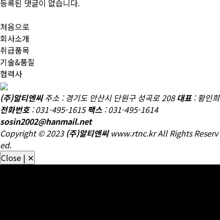
등록된 댓글이 없습니다.
처음으로
회사소개
취급품목
기술&품질
협력사
철도 차량 부품, 고속철도용 부품, 댐퍼, 안전밸브, 압력스위치, 차압
(주)알티엔씨
주소 : 경기도 안산시 단원구 성곡로 208
대표
: 황인희
변, 억압변, 감압변, 용하중변 등
전화번호
: 031-495-1615
팩스
: 031-495-1614
sosin2002@hanmail.net
Copyright © 2023
(주)알티엔씨
www.rtnc.kr All Rights Reserv
ed.
Close | ✕