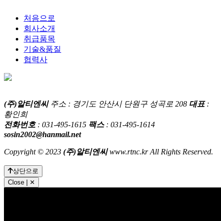
처음으로
회사소개
취급품목
기술&품질
협력사
철도 차량 부품, 고속철도용 부품, 댐퍼, 안전밸브, 압력스위치,
(주)알티엔씨
주소 : 경기도 안산시 단원구 성곡로 208
대표
:
차압변, 억압변, 감압변, 용하중변 등
황인희
전화번호
: 031-495-1615
팩스
: 031-495-1614
sosin2002@hanmail.net
Copyright © 2023
(주)알티엔씨
www.rtnc.kr All Rights Reserved.
상단으로
Close | ✕