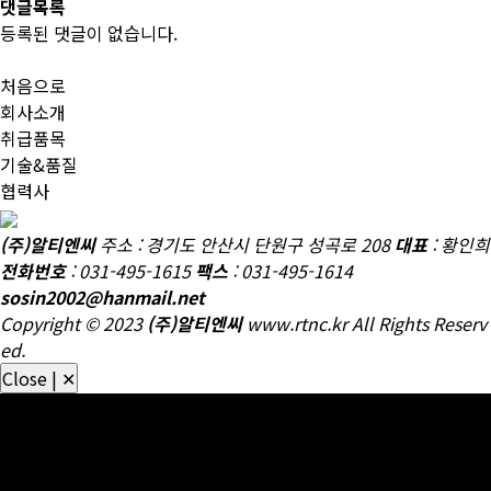
댓글목록
등록된 댓글이 없습니다.
처음으로
회사소개
취급품목
기술&품질
협력사
철도 차량 부품, 고속철도용 부품, 댐퍼, 안전밸브, 압력스위치, 차압
(주)알티엔씨
주소 : 경기도 안산시 단원구 성곡로 208
대표
: 황인희
변, 억압변, 감압변, 용하중변 등
전화번호
: 031-495-1615
팩스
: 031-495-1614
sosin2002@hanmail.net
Copyright © 2023
(주)알티엔씨
www.rtnc.kr All Rights Reserv
ed.
Close | ✕