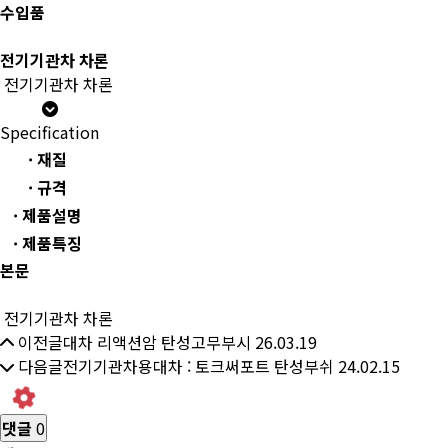
수입품
전기기관차 차론
전기기관차 차론
Specification
· 재질
· 규격
· 제품설명
· 제품특징
본문
전기기관차 차론
이전글
대차 리액션암 탄성고무부시
26.03.19
다음글
전기기관차용대차 : 토크써포트 탄성부쉬
24.02.15
댓글
0