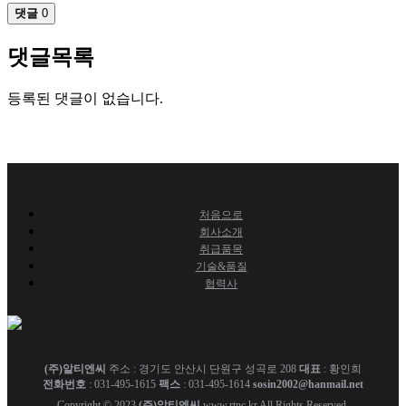
댓글
0
댓글목록
등록된 댓글이 없습니다.
처음으로
회사소개
취급품목
기술&품질
협력사
철도 차량 부품, 고속철도용 부품, 댐퍼, 안전밸브, 압력스위치, 차압변, 억압변, 감
(주)알티엔씨
주소 : 경기도 안산시 단원구 성곡로 208
대표
: 황인희
압변, 용하중변 등
전화번호
: 031-495-1615
팩스
: 031-495-1614
sosin2002@hanmail.net
Copyright © 2023
(주)알티엔씨
www.rtnc.kr All Rights Reserved.