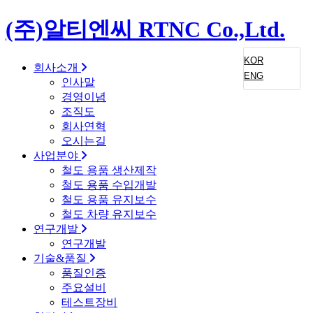
(주)알티엔씨 RTNC Co.,Ltd.
KOR
KOR
회사소개
ENG
인사말
경영이념
조직도
회사연혁
오시는길
사업분야
철도 용품 생산제작
철도 용품 수입개발
철도 용품 유지보수
철도 차량 유지보수
연구개발
연구개발
기술&품질
품질인증
주요설비
테스트장비