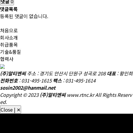
댓글
0
댓글목록
등록된 댓글이 없습니다.
처음으로
회사소개
취급품목
기술&품질
협력사
철도 차량 부품, 고속철도용 부품, 댐퍼, 안전밸브, 압력스위치, 차압
(주)알티엔씨
주소 : 경기도 안산시 단원구 성곡로 208
대표
: 황인희
변, 억압변, 감압변, 용하중변 등
전화번호
: 031-495-1615
팩스
: 031-495-1614
sosin2002@hanmail.net
Copyright © 2023
(주)알티엔씨
www.rtnc.kr All Rights Reserv
ed.
Close | ✕